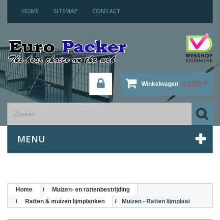
HOME
SITEMAP
CONTACT
Winkelwagen
(LEEG)
MENU
Home
Muizen- en rattenbestrijding
Ratten & muizen lijmplanken
Muizen - Ratten lijmplaat