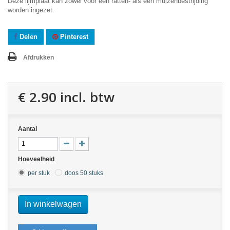
Deze lijmplaat kan zowel voor een ratten- als een muizenbestrijding
worden ingezet.
Delen
Pinterest
Afdrukken
€ 2.90
incl. btw
Aantal
Hoeveelheid
per stuk
doos 50 stuks
In winkelwagen