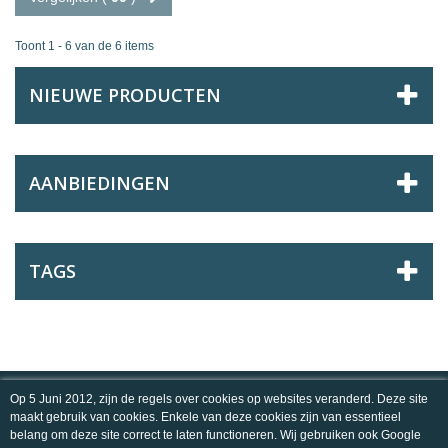
Toont 1 - 6 van de 6 items
NIEUWE PRODUCTEN
AANBIEDINGEN
TAGS
INFORMATIE
Op 5 Juni 2012, zijn de regels over cookies op websites veranderd. Deze site
maakt gebruik van cookies. Enkele van deze cookies zijn van essentieel
MIJN ACCOUNT
belang om deze site correct te laten functioneren. Wij gebruiken ook Google