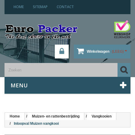
HOME
SITEMAP
CONTACT
Winkelwagen
(LEEG)
MENU
Home
Muizen- en rattenbestrijding
Vangkooien
Inloopval Muizen vangkooi