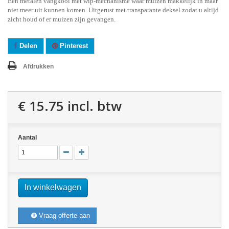
Een metalen vangkooi met wip-mechanisme waar muizen makkelijk in maar
niet meer uit kunnen komen. Uitgerust met transparante deksel zodat u altijd
zicht houd of er muizen zijn gevangen.
Delen
Pinterest
Afdrukken
€ 15.75
incl. btw
Aantal
In winkelwagen
Vraag offerte aan