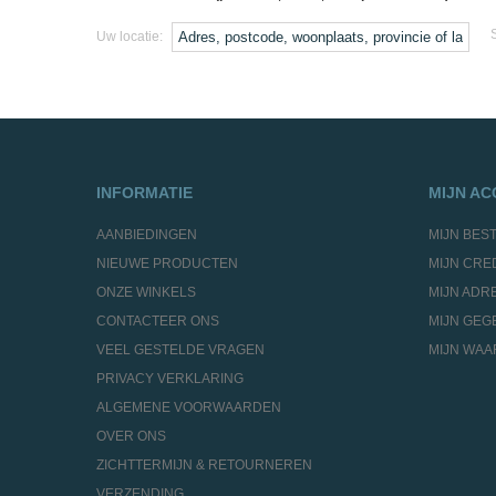
S
Uw locatie:
INFORMATIE
MIJN A
AANBIEDINGEN
MIJN BES
NIEUWE PRODUCTEN
MIJN CRE
ONZE WINKELS
MIJN ADR
CONTACTEER ONS
MIJN GEG
VEEL GESTELDE VRAGEN
MIJN WA
PRIVACY VERKLARING
ALGEMENE VOORWAARDEN
OVER ONS
ZICHTTERMIJN & RETOURNEREN
VERZENDING