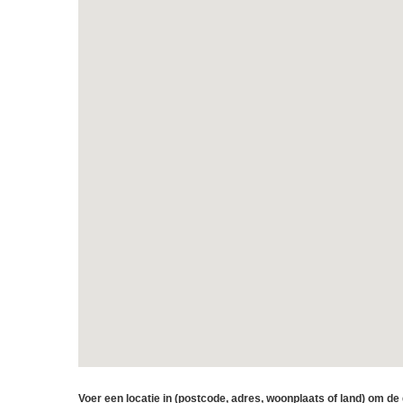
Voer een locatie in (postcode, adres, woonplaats of land) om de d