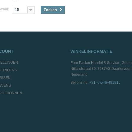
traal:
15
Zoeken
CCOUNT
WINKELINFORMATIE
TELLINGEN
Euro Packer Handel & Service , Gerha
Nijlandstraat 39, 7687AS Daarlerveen
DITNOTA'S
Nederland
ESSEN
Bel ons nu:
+31 (0)546-491915
EVENS
ARDEBONNEN