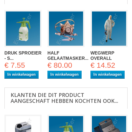
DRUK SPROEIER
HALF
WEGWERP
- S...
GELAATMASKER...
OVERALL
€ 7.55
€ 80.00
€ 14.52
In winkelwagen
In winkelwagen
In winkelwagen
KLANTEN DIE DIT PRODUCT
AANGESCHAFT HEBBEN KOCHTEN OOK...