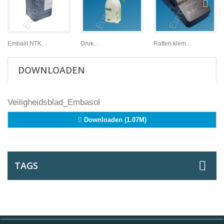
Embalit NTK...
Druk...
Ratten klem...
DOWNLOADEN
Veiligheidsblad_Embasol
Downloaden (1.07M)
TAGS