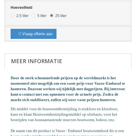
Hoeveelheid
2,5 liter
5 liter
25 liter
Vraag offerte aan
MEER INFORMATIE
Door de sterk schommelende prijzen op de wereldmarkt is het
momenteel niet mogelijk om een vaste prijs voor Vazor-Embasol te
hanteren. Daarom werken wij tijdelijk met dagprijzen.
B
ij interesse
kunt u contact met ons opnemen voor de actuele prijs. Zodra de
markt zich stabiliseert, zullen wij weer vaste prijzen hanteren.
Dit middel voor de houtwormbestrijding is reukloos en kleurloos,
kant en klaar Houtwormbestrijdingsmiddel op oliebasis, voor het
bestrijden van houtaantastende insecten houtworm, boktor, enz.
De naam van dit product is Vazor - Embasol houtwormdood dit is een