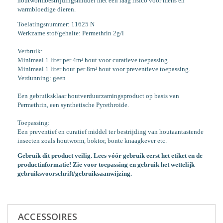
houtwormbestrijdingsmiddel met een laag risico voor mens en
warmbloedige dieren.
Toelatingsnummer: 11625 N
Werkzame stof/gehalte: Permethrin 2g/l
Verbruik:
Minimaal 1 liter per 4m² hout voor curatieve toepassing.
Minimaal 1 liter hout per 8m² hout voor preventieve toepassing.
Verdunning: geen
Een gebruiksklaar houtverduurzamingsproduct op basis van
Permethrin, een synthetische Pyrethroide.
Toepassing:
Een preventief en curatief middel ter bestrijding van houtaantastende
insecten zoals houtworm, boktor, bonte knaagkever etc.
Gebruik dit product veilig. Lees vóór gebruik eerst het etiket en de
productinformatie! Zie voor toepassing en gebruik het wettelijk
gebruiksvoorschrift/gebruiksaanwijzing.
ACCESSOIRES