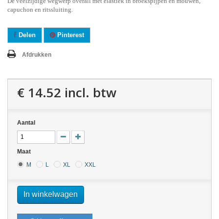
De veelzijdige wegwerp overall met elastiek in broekspijpen en mouwen,
capuchon en ritssluiting.
Delen
Pinterest
Afdrukken
€ 14.52
incl. btw
Aantal
Maat
M
L
XL
XXL
In winkelwagen