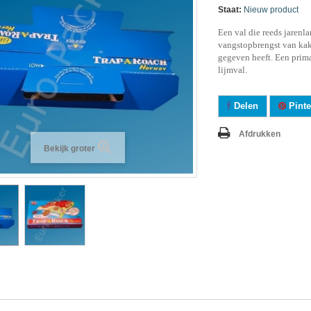
Staat:
Nieuw product
Een val die reeds jarenl
vangstopbrengst van kak
gegeven heeft. Een prima
lijmval.
Delen
Pinte
Afdrukken
Bekijk groter