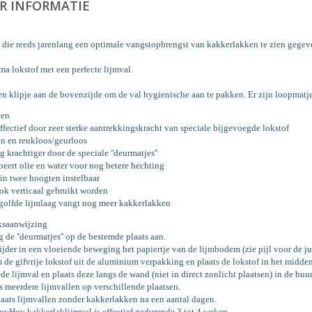
R INFORMATIE
 die reeds jarenlang een optimale vangstopbrengst van kakkerlakken te zien gegeve
ma lokstof met een perfecte lijmval.
een klipje aan de bovenzijde om de val hygienische aan te pakken. Er zijn loopmat
len
effectief door zeer sterke aantrekkingskracht van speciale bijgevoegde lokstof
n en reukloos/geurloos
g krachtiger door de speciale ''deurmatjes''
beert olie en water voor nog betere hechting
s in twee hoogten instelbaar
ok verticaal gebruikt worden
golfde lijmlaag vangt nog meer kakkerlakken
ksaanwijzing
g de ''deurmatjes'' op de bestemde plaats aan.
ijder in een vloeiende beweging het papiertje van de lijmbodem (zie pijl voor de jui
 de gifvrije lokstof uit de aluminium verpakking en plaats de lokstof in het midden
t de lijmval en plaats deze langs de wand (niet in direct zonlicht plaatsen) in de bu
ts meerdere lijmvallen op verschillende plaatsen.
laats lijmvallen zonder kakkerlakken na een aantal dagen.
oyHoy kakkerlaklijmval is effectief gedurende 3 tot 4 weken.