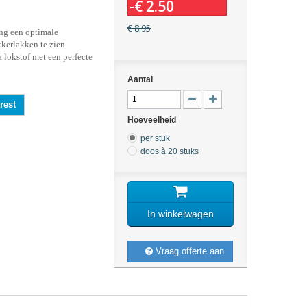
-€ 2.50
€ 8.95
ang een optimale
kerlakken te zien
 lokstof met een perfecte
Aantal
rest
Hoeveelheid
per stuk
doos à 20 stuks
In winkelwagen
Vraag offerte aan