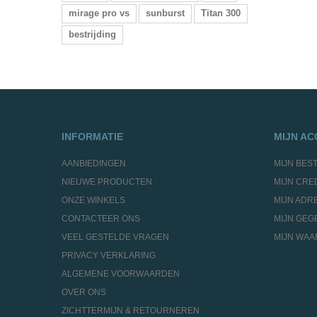
mirage pro vs
sunburst
Titan 300
bestrijding
INFORMATIE
MIJN A
AANBIEDINGEN
MIJN BES
NIEUWE PRODUCTEN
MIJN CRE
ONZE WINKELS
MIJN ADR
CONTACTEER ONS
MIJN GEG
VEEL GESTELDE VRAGEN
MIJN WA
PRIVACY VERKLARING
ALGEMENE VOORWAARDEN
OVER ONS
ZICHTTERMIJN & RETOURNEREN