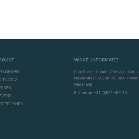
CCOUNT
WINKELINFORMATIE
TELLINGEN
Euro Packer Handel & Service , Gerha
Nijlandstraat 39, 7687AS Daarlerveen
DITNOTA'S
Nederland
ESSEN
Bel ons nu:
+31 (0)546-491915
EVENS
ARDEBONNEN