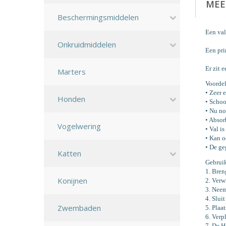
MEE
Beschermingsmiddelen
Een val
Onkruidmiddelen
Een pri
Er zit 
Marters
Voorde
• Zeer 
Honden
• Schoo
• Nu no
• Absor
Vogelwering
• Val i
• Kan o
• De ge
Katten
Gebrui
1. Bren
Konijnen
2. Verw
3. Neem
4. Slui
Zwembaden
5. Plaa
6. Verp
7. De H