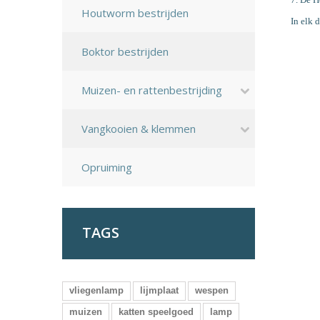
Houtworm bestrijden
In elk 
Boktor bestrijden
Muizen- en rattenbestrijding
Vangkooien & klemmen
Opruiming
TAGS
vliegenlamp
lijmplaat
wespen
muizen
katten speelgoed
lamp