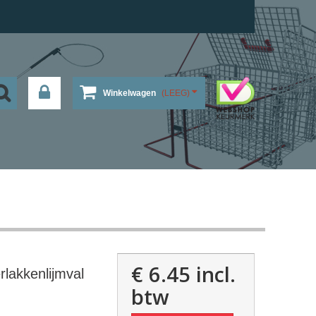
Winkelwagen
(LEEG)
€ 6.45
incl.
lakkenlijmval
btw