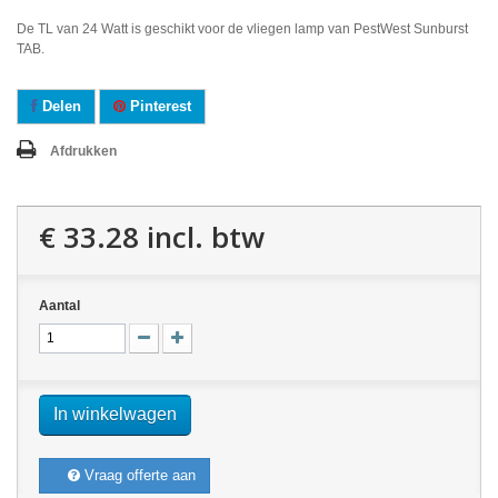
De TL van 24 Watt is geschikt voor de vliegen lamp van PestWest Sunburst
TAB.
Delen
Pinterest
Afdrukken
€ 33.28
incl. btw
Aantal
In winkelwagen
Vraag offerte aan