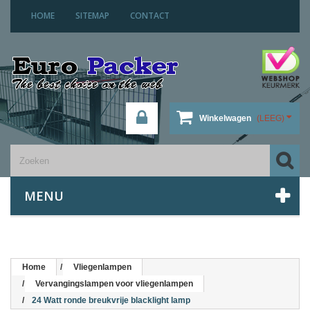
HOME
SITEMAP
CONTACT
Winkelwagen
(LEEG)
MENU
Home
Vliegenlampen
Vervangingslampen voor vliegenlampen
24 Watt ronde breukvrije blacklight lamp