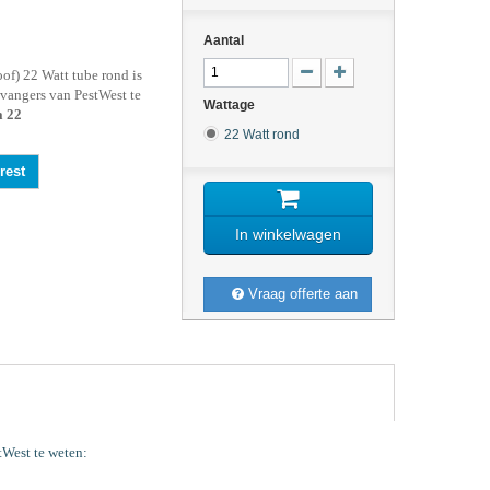
Aantal
oof) 22 Watt tube rond is
nvangers van PestWest te
Wattage
a 22
22 Watt rond
rest
In winkelwagen
Vraag offerte aan
tWest te weten: