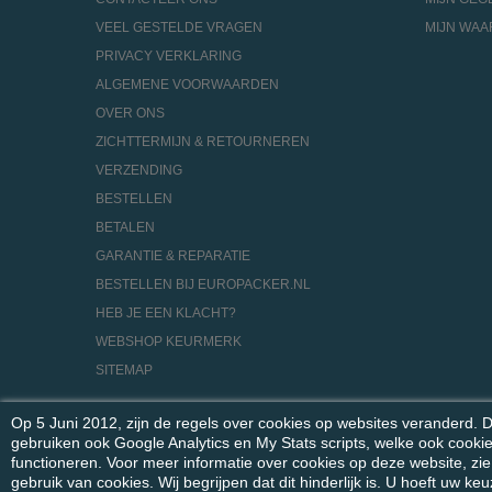
VEEL GESTELDE VRAGEN
MIJN WA
PRIVACY VERKLARING
ALGEMENE VOORWAARDEN
OVER ONS
ZICHTTERMIJN & RETOURNEREN
VERZENDING
BESTELLEN
BETALEN
GARANTIE & REPARATIE
BESTELLEN BIJ EUROPACKER.NL
HEB JE EEN KLACHT?
WEBSHOP KEURMERK
SITEMAP
Op 5 Juni 2012, zijn de regels over cookies op websites veranderd. D
gebruiken ook Google Analytics en My Stats scripts, welke ook cooki
functioneren. Voor meer informatie over cookies op deze website, zi
gebruik van cookies. Wij begrijpen dat dit hinderlijk is. U hoeft uw 
© 2026 - Euro Packer Handel & Service