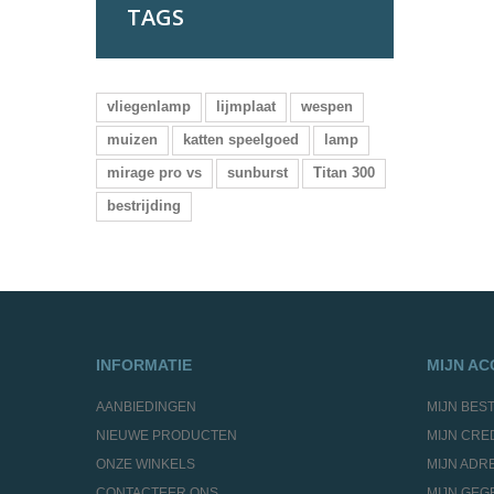
TAGS
vliegenlamp
lijmplaat
wespen
muizen
katten speelgoed
lamp
mirage pro vs
sunburst
Titan 300
bestrijding
INFORMATIE
MIJN A
AANBIEDINGEN
MIJN BES
NIEUWE PRODUCTEN
MIJN CRE
ONZE WINKELS
MIJN ADR
CONTACTEER ONS
MIJN GEG