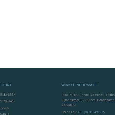
CCOUNT
WINKELINFORMATIE
TELLINGEN
Euro Packer Handel & Service , Gerha
Nijlandstraat 39, 7687AS Daarlerveen
DITNOTA'S
Nederland
ESSEN
Bel ons nu:
+31 (0)546-491915
EVENS