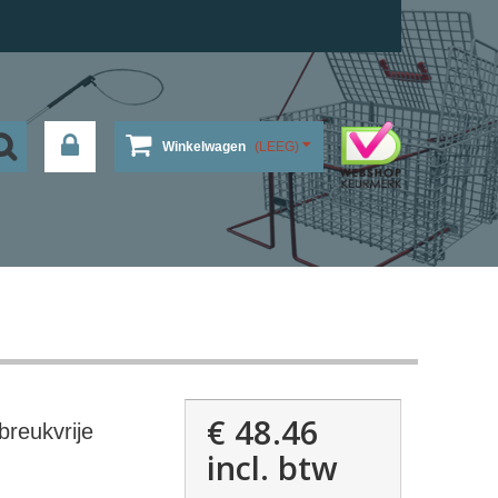
Winkelwagen
(LEEG)
€ 48.46
breukvrije
incl. btw