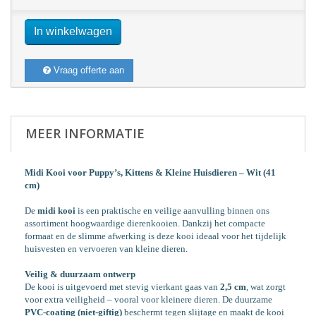
In winkelwagen
Vraag offerte aan
MEER INFORMATIE
Midi Kooi voor Puppy’s, Kittens & Kleine Huisdieren – Wit (41
cm)
De
midi kooi
is een praktische en veilige aanvulling binnen ons
assortiment hoogwaardige dierenkooien. Dankzij het compacte
formaat en de slimme afwerking is deze kooi ideaal voor het tijdelijk
huisvesten en vervoeren van kleine dieren.
Veilig & duurzaam ontwerp
De kooi is uitgevoerd met stevig vierkant gaas van
2,5 cm
, wat zorgt
voor extra veiligheid – vooral voor kleinere dieren. De duurzame
PVC-coating (niet-giftig)
beschermt tegen slijtage en maakt de kooi