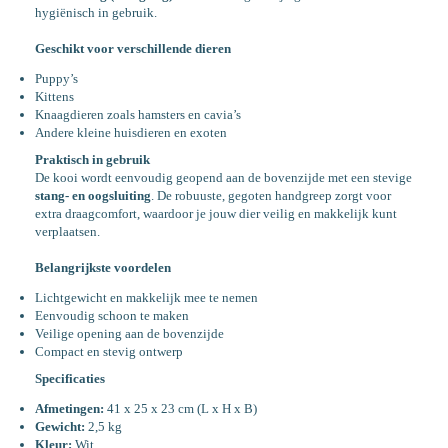
hygiënisch in gebruik.
Geschikt voor verschillende dieren
Puppy’s
Kittens
Knaagdieren zoals hamsters en cavia’s
Andere kleine huisdieren en exoten
Praktisch in gebruik
De kooi wordt eenvoudig geopend aan de bovenzijde met een stevige
stang- en oogsluiting
. De robuuste, gegoten handgreep zorgt voor
extra draagcomfort, waardoor je jouw dier veilig en makkelijk kunt
verplaatsen.
Belangrijkste voordelen
Lichtgewicht en makkelijk mee te nemen
Eenvoudig schoon te maken
Veilige opening aan de bovenzijde
Compact en stevig ontwerp
Specificaties
Afmetingen:
41 x 25 x 23 cm (L x H x B)
Gewicht:
2,5 kg
Kleur:
Wit