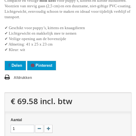
Compacte en veilige
midi kooi
voor puppy’s, kittens en kleine huisdieren.
Voorzien van stevig gaas (2,5 cm) en een duurzame, niet-giftige PVC-coating.
Lichtgewicht, eenvoudig schoon te maken en ideaal voor tijdelijk verblijf of
transport.
✔ Geschikt voor puppy’s, kittens en knaagdieren
✔ Lichtgewicht en makkelijk mee te nemen
✔ Veilige opening aan de bovenzijde
✔ Afmeting: 41 x 25 x 23 cm
✔ Kleur: wit
Delen
Pinterest
Afdrukken
€ 69.58
incl. btw
Aantal