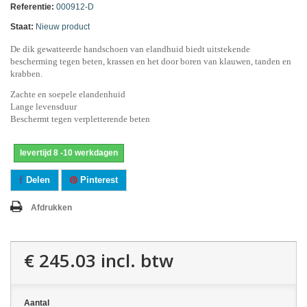
Referentie:
000912-D
Staat:
Nieuw product
De dik gewatteerde handschoen van elandhuid biedt uitstekende
bescherming tegen beten, krassen en het door boren van klauwen, tanden en
krabben.
Zachte en soepele elandenhuid
Lange levensduur
Beschermt tegen verpletterende beten
levertijd 8 -10 werkdagen
Delen
Pinterest
Afdrukken
€ 245.03
incl. btw
Aantal