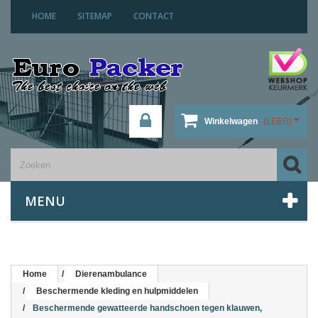
HOME
SITEMAP
CONTACT
Winkelwagen
(LEEG)
MENU
Home
Dierenambulance
Beschermende kleding en hulpmiddelen
Beschermende gewatteerde handschoen tegen klauwen,