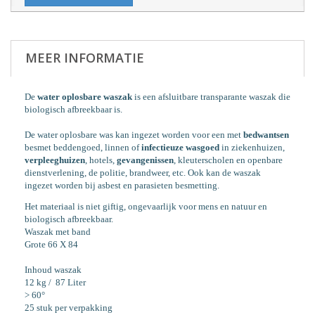
MEER INFORMATIE
De
water oplosbare waszak
is een afsluitbare transparante waszak die
biologisch afbreekbaar is.
De water oplosbare was kan ingezet worden voor een met
bedwantsen
besmet
beddengoed
,
linnen of
infectieuze
wasgoed
in ziekenhuizen
,
verpleeghuizen
,
hotels
,
gevangenissen
,
kleuterscholen
en openbare
dienstverlening
,
de
politie
,
brandweer
,
etc. Ook kan de waszak
ingezet worden bij asbest en parasieten besmetting.
Het materiaal is niet giftig, ongevaarlijk voor mens en natuur en
biologisch afbreekbaar.
Waszak met band
Grote 66 X 84
Inhoud waszak
12 kg / 87 Liter
> 60°
25 stuk per verpakking