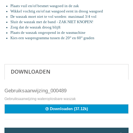
Plaats vuil en/of besmet wasgoed in de zak
Wikkel vochtig en/of nat wasgoed eerst in droog wasgoed
De waszak moet niet te vol worden: maximaal 3/4 vol
Sluit de waszak met de band - ZAK NIET KNOPEN!
Zorg dat de waszak droog blijft
Plaats de waszak ongeopend in de wasmachine
Kies een wasprogramma tussen de 20
°
en 60
°
graden
DOWNLOADEN
Gebruiksaanwijzing_000489
Gebruiksaanwijzing wateroplosbare waszak
Downloaden (37.12k)