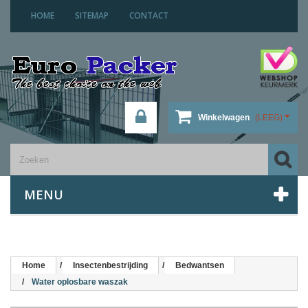
HOME
SITEMAP
CONTACT
Winkelwagen
(LEEG)
MENU
Home
Insectenbestrijding
Bedwantsen
Water oplosbare waszak