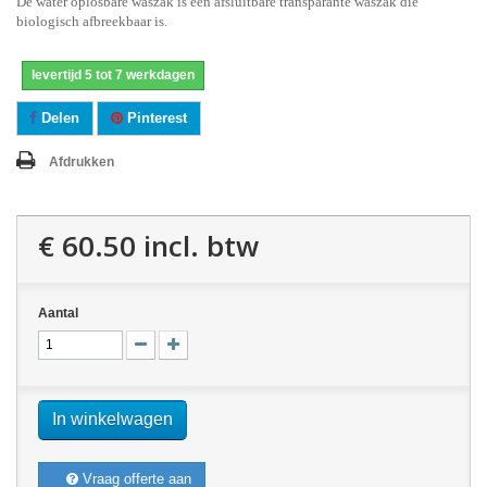
De water oplosbare waszak is een afsluitbare transparante waszak die
biologisch afbreekbaar is.
levertijd 5 tot 7 werkdagen
Delen
Pinterest
Afdrukken
€ 60.50
incl. btw
Aantal
In winkelwagen
Vraag offerte aan